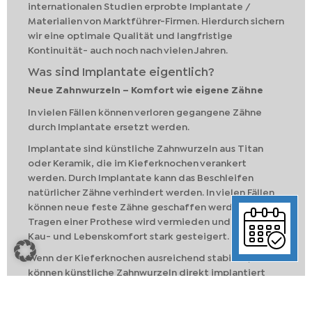
internationalen Studien erprobte Implantate /
Materialien von Marktführer-Firmen. Hierdurch sichern
wir eine optimale Qualität und langfristige
Kontinuität- auch noch nach vielen Jahren.
Was sind Implantate eigentlich?
Neue Zahnwurzeln – Komfort wie eigene Zähne
In vielen Fällen können verloren gegangene Zähne
durch Implantate ersetzt werden.
Implantate sind künstliche Zahnwurzeln aus Titan
oder Keramik, die im Kieferknochen verankert
werden. Durch Implantate kann das Beschleifen
natürlicher Zähne verhindert werden. In vielen Fällen
können neue feste Zähne geschaffen werden. Das
Tragen einer Prothese wird vermieden und damit der
Kau- und Lebenskomfort stark gesteigert.
Wenn der Kieferknochen ausreichend stabil ist,
können künstliche Zahnwurzeln direkt implantiert
werden. Ist der Kieferknochen zu dünn oder nicht
kompakt genug, sollte zuerst ein Knochenaufbau