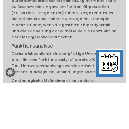
durch kompensatorische Fehlhaltung der Wirbelsäule
zu Beschwerden in ganz entfernten Körperstellen
(z.B. an den Hüftgelenken) führen. Umgekehrt ist es
nicht sinnvoll eine isolierte Kiefergelenkstherapie
durchzuführen, wenn die gestörte Körperdynamik
und die Fehlhaltung der Wirbelsäule die Fehlfunktion
der Kiefergelenke verursachen.
Funktionsanalyse
Deshalb ist zunächst eine sorgfältige Untersuchung,
die „klinische Funktionsanalyse“ durchzuführen. Die
Funktionszusammenhänge werden erfasst und auf
dessen Grundlage ein Behandlungsplan erstellt.
Gnathologische Maßnahmen sind zunächst
erforderlich, um bei Eingriffen im Mund die gesunde
Funktion zu erhalten. Über individuelle Vermessung
der Kieferfunktion können die funktionellen
Verhältnisse im Mund erfasst und in neuen Zahnersatz
integriert werden, sodass die gesunde Funktion auch
nach neuem Zahnersatz erhalten ist.
Häufig ist eine erfolgreiche gnathologische Therapie